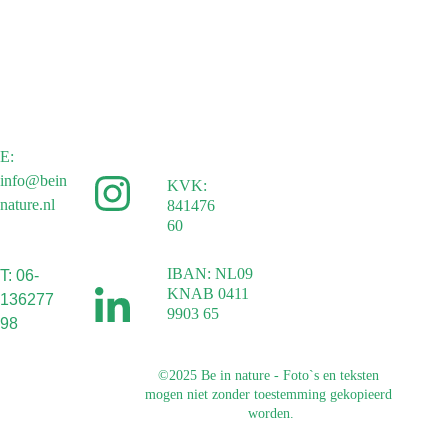
Een kwestie van perspectief
Als ik na een uur opsta en rondkijk, weet ik waarom ik juist op 
deze plek terecht ben gekomen. Het is een spiegel. Een 
spiegel van mijn kijk op de huidige staat van de wereld. 
Waarin chaos lijkt te overheersen. Oude systemen in 
sneltreinvaart omver vallen en kraken onder de grote (sociale) 
druk.
E: 
info@bein
KVK: 
Maar wie goed kijkt ziet nog iets anders. Levenslust! Een 
nature.nl
841476
bruisende gemeenschap van planten en dieren. Klaar voor de 
60
lente, vol hormonen en energie. Toewerkend naar een nieuwe 
generatie, zoals dat al duizenden jaren gebeurt op deze 
IBAN: NL09 
T: 06-
prachtige planeet.
KNAB 0411 
136277
9903 65
98
Wat eerder een plek vol dood en verderf leek is eigenlijk een 
plek vol hoop, geloof en liefde. De potentie barst uit haar 
©2025 Be in nature - Foto`s en teksten 
voegen.
mogen niet zonder toestemming gekopieerd 
worden.
Het is dus een kwestie van perspectief. Kijk je naar wat er 