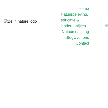
Home
Natuurbeleving, 
educatie & 
kinderpartijtjes
N
Natuurcoaching
Blog
Over ons
Contact
4/7/2023
3 min read